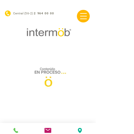
Central (56-2)
2 964 00 00
©2020 Intermob / Sitio creado por
Mario Muñoz C.