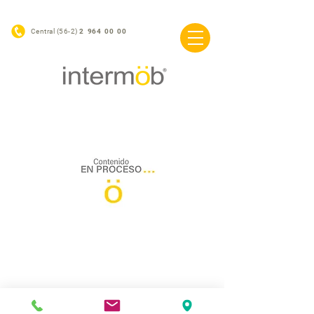
Central (56-2)
2 964 00 00
©2020 Intermob / Sitio creado por
Mario Muñoz C.